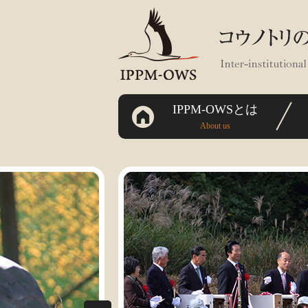
IPPM-OWSとは
About us